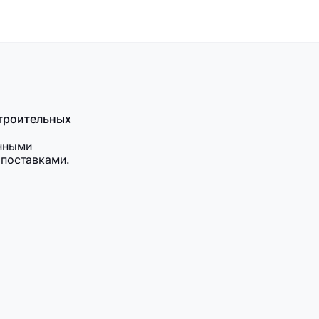
троительных
енными
поставками.