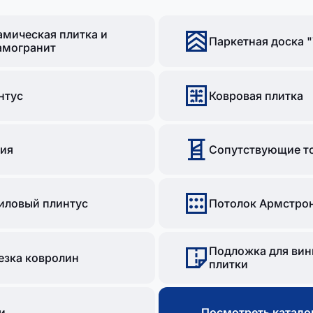
амическая плитка и
Паркетная доска "
амогранит
нтус
Ковровая плитка
ия
Сопутствующие т
иловый плинтус
Потолок Армстро
Подложка для вин
езка ковролин
плитки
и
Посмотреть катало