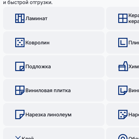
и быстрой отгрузки.
Кер
Ламинат
кер
Ковролин
Пли
Подложка
Хим
Виниловая плитка
Вин
Нарезка линолеум
Нар
Клей
Обо