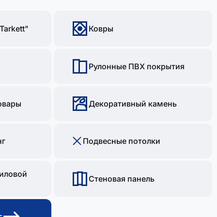
Tarkett"
Ковры
Рулонные ПВХ покрытия
овары
Декоративный камень
нг
Подвесные потолки
иловой
Стеновая панель
г