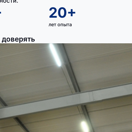
ности.
+
20+
лет опыта
 доверять