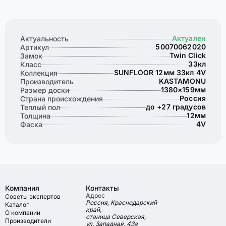
Актуален
Актуальность
50070062020
Артикул
Twin Click
Замок
33кл
Класс
SUNFLOOR 12мм 33кл 4V
Коллекция
KASTAMONU
Производитель
1380×159мм
Размер доски
Россия
Страна происхождения
до +27 градусов
Теплый пол
12мм
Толщина
4V
Фаска
Компания
Контакты
Адрес
Советы экспертов
Россия, Краснодарский
Каталог
край,
О компании
станица Северская,
Производители
ул. Западная, 43а