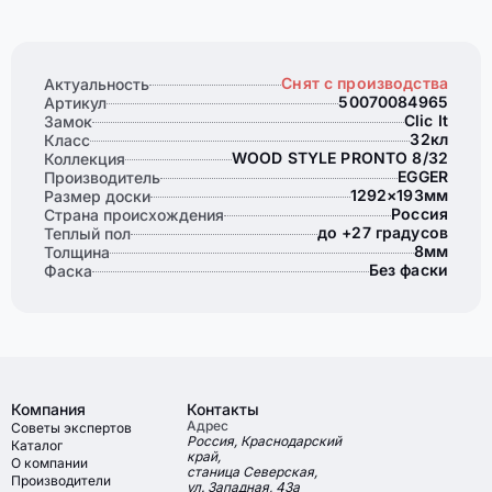
Снят с производства
Актуальность
50070084965
Артикул
Clic It
Замок
32кл
Класс
WOOD STYLE PRONTO 8/32
Коллекция
EGGER
Производитель
1292×193мм
Размер доски
Россия
Страна происхождения
до +27 градусов
Теплый пол
8мм
Толщина
Без фаски
Фаска
Компания
Контакты
Адрес
Советы экспертов
Россия, Краснодарский
Каталог
край,
О компании
станица Северская,
Производители
ул. Западная, 43а